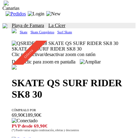
Canarias
Playa de Famara
La Cícer
Skate
Skate Completos
Surf Skate
SKATE QS SURF RIDER SK8 30
Oferta
Clic para activar/desactivar zoom con ratón
Doble clic para zoom en pantalla
SKATE QS SURF RIDER
SK8 30
CÓMPRALO POR
69,90€
189,90€
PVP desde 69,90€
(*) Puede variar según combinación, ofertas y descuentos