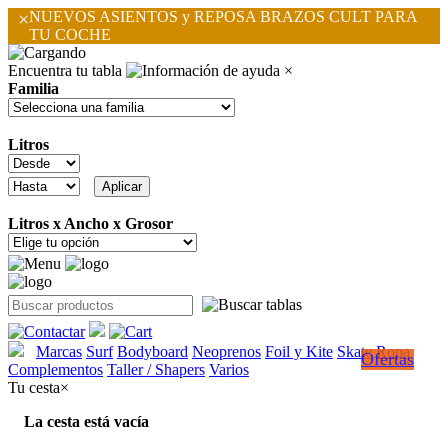
×
NUEVOS ASIENTOS y REPOSA BRAZOS CULT PARA
TU COCHE
Encuentra tu tabla
×
Familia
Litros
Litros x Ancho x Grosor
Marcas
Surf
Bodyboard
Neoprenos
Foil y Kite
Skate
Ropa
Ofertas
Complementos
Taller / Shapers
Varios
Tu cesta
×
La cesta está vacía