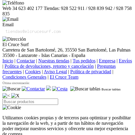
Web 34 623 402 177 Tiendas: 928 522 911 / 928 839 942 / 928 758
835
Email
El Cruce Surf
Carretera de San Bartolomé, 26, 35550 San Bartolomé, Las Palmas
35500 - Lanzarote - Islas Canarias - España
Inicio
|
Contactar
|
Nuestras tiendas
|
Tus pedidos
|
Empresa
|
Envíos
|
Política de devoluciones, retorno y cancelación
|
Preguntas
frecuentes
|
Cookies
|
Aviso Legal
|
Política de privacidad
|
Condiciones Generales
|
El Cruce Team
Última sincronización:
Buscar tablas
Utilizamos cookies propias y de terceros para optimizar y posibilitar
la navegación de la web, y a partir de tus hábitos de navegación
poder mejorar nuestros servicios y ofrecerte una mejor experiencia
de compra.