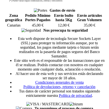
(*) Puede variar según combinación, ofertas y descuentos
Gastos de envío
Zona
Pedido Mínimo
Envío bulto
Envío artículos
geográfica
Portes Pagados
hasta 5Kg
Gran Volumen
Canarias
45,00 €
12,00 €
35,00 €
Nos preocupa tu seguridad
Esta web dispone de tecnología Secure Sockets Layer
(SSL) para proteger tu información aunque, por tu
seguridad, los pagos mediante tarjeta o bizum serán
realizados en la pasarela de pagos seguros del Banco
Santander.
Este sitio web es el responsable de las transacciones que en
él se realizan. Podrás contactar con nosotros en cualquier
momento ante cualquier duda, aclaración o resolución.
Al hacer uso de esta web y sus servicios estás declarando
ser mayor de 18 años.
Condiciones generales de venta
Política de devoluciones, retorno y cancelación
Tus datos de carácter personal son tratados siguiendo
estrictamente nuestra
Política de privacidad
.
Te resumimos el proceso de compra