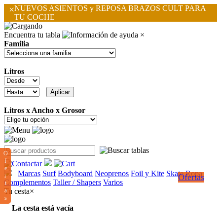
×
NUEVOS ASIENTOS y REPOSA BRAZOS CULT PARA
TU COCHE
Encuentra tu tabla
×
Familia
Litros
Litros x Ancho x Grosor
O
f
e
Marcas
Surf
Bodyboard
Neoprenos
Foil y Kite
Skate
Ropa
r
Ofertas
Complementos
Taller / Shapers
Varios
t
a
Tu cesta
×
s
La cesta está vacía