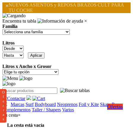
×
NUEVOS ASIENTOS y REPOSA BRAZOS CULT PARA
TU COCHE
Encuentra tu tabla
×
Familia
Litros
Litros x Ancho x Grosor
O
f
e
Marcas
Surf
Bodyboard
Neoprenos
Foil y Kite
Skate
Ropa
r
Ofertas
Complementos
Taller / Shapers
Varios
t
a
Tu cesta
×
s
La cesta está vacía