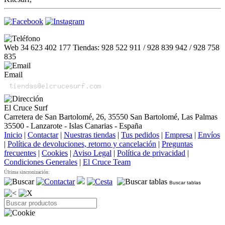
Web 34 623 402 177 Tiendas: 928 522 911 / 928 839 942 / 928 758
835
Email
El Cruce Surf
Carretera de San Bartolomé, 26, 35550 San Bartolomé, Las Palmas
35500 - Lanzarote - Islas Canarias - España
Inicio
|
Contactar
|
Nuestras tiendas
|
Tus pedidos
|
Empresa
|
Envíos
|
Política de devoluciones, retorno y cancelación
|
Preguntas
frecuentes
|
Cookies
|
Aviso Legal
|
Política de privacidad
|
Condiciones Generales
|
El Cruce Team
Última sincronización:
Buscar tablas