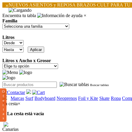
×
NUEVOS ASIENTOS y REPOSA BRAZOS CULT PARA TU
Encuentra tu tabla
×
Familia
Litros
Litros x Ancho x Grosor
Buscar tablas
O
f
Marcas
Surf
Bodyboard
Neoprenos
Foil y Kite
Skate
Ropa
Comp
e
Tu cesta
×
r
t
La cesta está vacía
a
s
Canarias