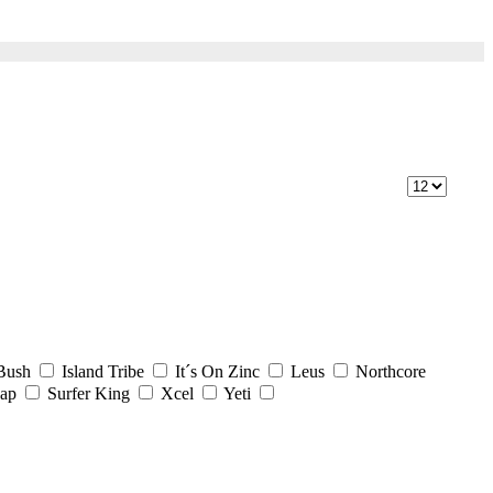
Bush
Island Tribe
It´s On Zinc
Leus
Northcore
Map
Surfer King
Xcel
Yeti