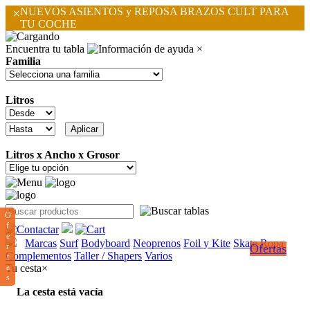
×
NUEVOS ASIENTOS y REPOSA BRAZOS CULT PARA
TU COCHE
Encuentra tu tabla
×
Familia
Litros
Litros x Ancho x Grosor
O
f
e
Marcas
Surf
Bodyboard
Neoprenos
Foil y Kite
Skate
Ropa
r
Ofertas
Complementos
Taller / Shapers
Varios
t
a
Tu cesta
×
s
La cesta está vacía