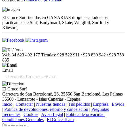
El Cruce Surf tiendas en CANARIAS dirigidas a todos los
practicantes de Surf, Bodyboard, Skate, Wingfoil, Surffoil y
Kitesurf,
Web 34 623 402 177 Tiendas: 928 522 911 / 928 839 942 / 928 758
835
Email
El Cruce Surf
Carretera de San Bartolomé, 26, 35550 San Bartolomé, Las Palmas
35500 - Lanzarote - Islas Canarias - España
Inicio
|
Contactar
|
Nuestras tiendas
|
Tus pedidos
|
Empresa
|
Envíos
|
Política de devoluciones, retorno y cancelación
|
Preguntas
frecuentes
|
Cookies
|
Aviso Legal
|
Política de privacidad
|
Condiciones Generales
|
El Cruce Team
Última sincronización: