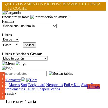
×
NUEVOS ASIENTOS y REPOSA BRAZOS CULT PARA
TU COCHE
Encuentra tu tabla
×
Familia
Litros
Litros x Ancho x Grosor
O
f
e
Marcas
Surf
Bodyboard
Neoprenos
Foil y Kite
Skate
Ropa
r
Ofertas
Complementos
Taller / Shapers
Varios
t
a
Tu cesta
×
s
La cesta está vacía