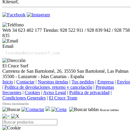
Kitesurf,
Web 34 623 402 177 Tiendas: 928 522 911 / 928 839 942 / 928 758
835
Email
El Cruce Surf
Carretera de San Bartolomé, 26, 35550 San Bartolomé, Las Palmas
35500 - Lanzarote - Islas Canarias - España
Inicio
|
Contactar
|
Nuestras tiendas
|
Tus pedidos
|
Empresa
|
Envíos
|
Política de devoluciones, retorno y cancelación
|
Preguntas
frecuentes
|
Cookies
|
Aviso Legal
|
Política de privacidad
|
Condiciones Generales
|
El Cruce Team
Última sincronización:
Buscar tablas