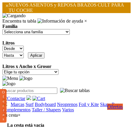
×
NUEVOS ASIENTOS y REPOSA BRAZOS CULT PARA
TU COCHE
Encuentra tu tabla
×
Familia
Litros
Litros x Ancho x Grosor
O
f
e
Marcas
Surf
Bodyboard
Neoprenos
Foil y Kite
Skate
Ropa
r
Ofertas
Complementos
Taller / Shapers
Varios
t
a
Tu cesta
×
s
La cesta está vacía