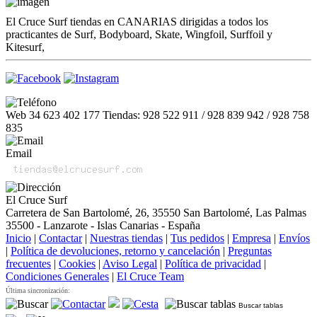
El Cruce Surf tiendas en CANARIAS dirigidas a todos los
practicantes de Surf, Bodyboard, Skate, Wingfoil, Surffoil y
Kitesurf,
Web 34 623 402 177 Tiendas: 928 522 911 / 928 839 942 / 928 758
835
Email
El Cruce Surf
Carretera de San Bartolomé, 26, 35550 San Bartolomé, Las Palmas
35500 - Lanzarote - Islas Canarias - España
Inicio
|
Contactar
|
Nuestras tiendas
|
Tus pedidos
|
Empresa
|
Envíos
|
Política de devoluciones, retorno y cancelación
|
Preguntas
frecuentes
|
Cookies
|
Aviso Legal
|
Política de privacidad
|
Condiciones Generales
|
El Cruce Team
Última sincronización:
Buscar tablas