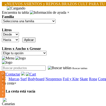
×
NUEVOS ASIENTOS y REPOSA BRAZOS CULT PARA TU
Encuentra tu tabla
×
Familia
Litros
Litros x Ancho x Grosor
Buscar tablas
O
f
Marcas
Surf
Bodyboard
Neoprenos
Foil y Kite
Skate
Ropa
Comp
e
Tu cesta
×
r
t
La cesta está vacía
a
s
Canarias