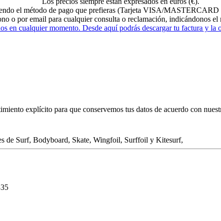
Los precios siempre están expresados en euros (€).
eligiendo el método de pago que prefieras (Tarjeta VISA/MASTERCARD 
fono o por email para cualquier consulta o reclamación, indicándonos e
dos en cualquier momento. Desde aquí podrás descargar tu factura y la
ntimiento explícito para que conservemos tus datos de acuerdo con nues
 de Surf, Bodyboard, Skate, Wingfoil, Surffoil y Kitesurf,
835