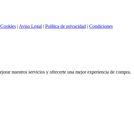
|
Cookies
|
Aviso Legal
|
Política de privacidad
|
Condiciones
mejorar nuestros servicios y ofrecerte una mejor experiencia de compra.