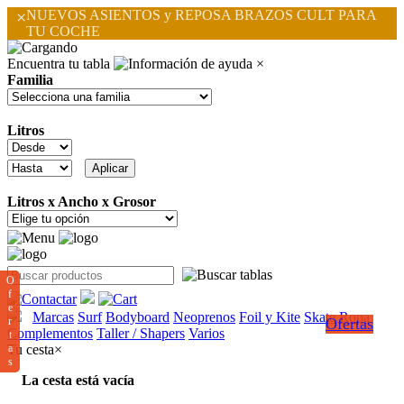
×
NUEVOS ASIENTOS y REPOSA BRAZOS CULT PARA
TU COCHE
Encuentra tu tabla
×
Familia
Litros
Litros x Ancho x Grosor
O
f
e
Marcas
Surf
Bodyboard
Neoprenos
Foil y Kite
Skate
Ropa
r
Ofertas
Complementos
Taller / Shapers
Varios
t
a
Tu cesta
×
s
La cesta está vacía