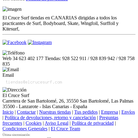
El Cruce Surf tiendas en CANARIAS dirigidas a todos los
practicantes de Surf, Bodyboard, Skate, Wingfoil, Surffoil y
Kitesurf,
Web 34 623 402 177 Tiendas: 928 522 911 / 928 839 942 / 928 758
835
Email
El Cruce Surf
Carretera de San Bartolomé, 26, 35550 San Bartolomé, Las Palmas
35500 - Lanzarote - Islas Canarias - España
Inicio
|
Contactar
|
Nuestras tiendas
|
Tus pedidos
|
Empresa
|
Envíos
|
Política de devoluciones, retorno y cancelación
|
Preguntas
frecuentes
|
Cookies
|
Aviso Legal
|
Política de privacidad
|
Condiciones Generales
|
El Cruce Team
Última sincronización: