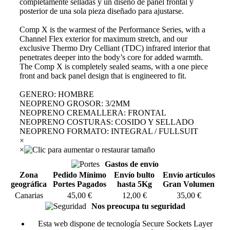
completamente selladas y un diseño de panel frontal y
posterior de una sola pieza diseñado para ajustarse.
Comp X is the warmest of the Performance Series, with a
Channel Flex exterior for maximum stretch, and our
exclusive Thermo Dry Celliant (TDC) infrared interior that
penetrates deeper into the body’s core for added warmth.
The Comp X is completely sealed seams, with a one piece
front and back panel design that is engineered to fit.
GENERO
:
HOMBRE
NEOPRENO GROSOR
:
3/2MM
NEOPRENO CREMALLERA
:
FRONTAL
NEOPRENO COSTURAS
:
COSIDO Y SELLADO
NEOPRENO FORMATO
:
INTEGRAL / FULLSUIT
×
×
Gastos de envío
Zona
Pedido Mínimo
Envío bulto
Envío artículos
geográfica
Portes Pagados
hasta 5Kg
Gran Volumen
Canarias
45,00 €
12,00 €
35,00 €
Nos preocupa tu seguridad
Esta web dispone de tecnología Secure Sockets Layer