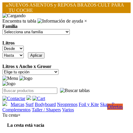
×
NUEVOS ASIENTOS y REPOSA BRAZOS CULT PARA
TU COCHE
Encuentra tu tabla
×
Familia
Litros
Litros x Ancho x Grosor
Marcas
Surf
Bodyboard
Neoprenos
Foil y Kite
Skate
Ropa
Ofertas
Complementos
Taller / Shapers
Varios
Tu cesta
×
La cesta está vacía