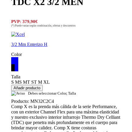
TDC X2 3/2 MEN
PVP: 379,90€
(*) Puede variar según combinación, ofertas y descuentos
3/2 Mm Enterizo H
Color
Talla
S
MS
MT
ST
M
XL
Debes seleccionar Color, Talla
Producto: MN32C2C4
Comp X es la prenda más cálida de la serie Performance,
con un exterior Channel Flex para una máxima elasticidad
y nuestro exclusivo interior infrarrojo Thermo Dry Celliant
(TDC) que penetra más profundamente en el cuerpo para
brindar mayor calidez. Comp X tiene costuras