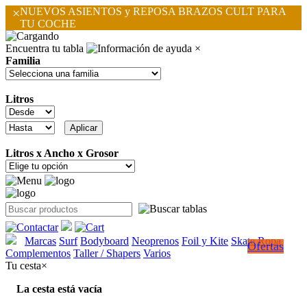
×
NUEVOS ASIENTOS y REPOSA BRAZOS CULT PARA
TU COCHE
Encuentra tu tabla
×
Familia
Litros
Litros x Ancho x Grosor
Marcas
Surf
Bodyboard
Neoprenos
Foil y Kite
Skate
Ropa
Ofertas
Complementos
Taller / Shapers
Varios
Tu cesta
×
La cesta está vacía