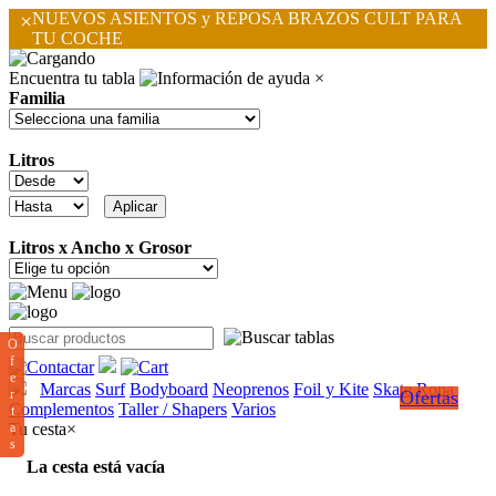
×
NUEVOS ASIENTOS y REPOSA BRAZOS CULT PARA
TU COCHE
Encuentra tu tabla
×
Familia
Litros
Litros x Ancho x Grosor
O
f
e
Marcas
Surf
Bodyboard
Neoprenos
Foil y Kite
Skate
Ropa
r
Ofertas
Complementos
Taller / Shapers
Varios
t
a
Tu cesta
×
s
La cesta está vacía