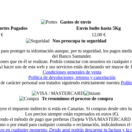
Gastos de envío
ortes Pagados
Envío bulto hasta 5Kg
 €
12,00 €
Nos preocupa tu seguridad
ara proteger tu información aunque, por tu seguridad, los pagos median
del Banco Santander.
ciones que en él se realizan. Podrás contactar con nosotros en cualquier
l hacer uso de esta web y sus servicios estás declarando ser mayor de 
Condiciones generales de venta
Política de devoluciones, retorno y cancelación
 de carácter personal son tratados siguiendo estrictamente nuestra
Políti
Te resumimos el proceso de compra
yen el impuesto indirecto si estás en Canarias. Si compras desde otro 
Los precios siempre están expresados en euros (€).
eligiendo el método de pago que prefieras (Tarjeta VISA/MASTERCARD 
fono o por email para cualquier consulta o reclamación, indicándonos e
dos en cualquier momento. Desde aquí podrás descargar tu factura y la