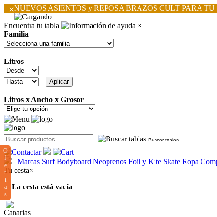
×
NUEVOS ASIENTOS y REPOSA BRAZOS CULT PARA TU
Encuentra tu tabla
×
Familia
Litros
Litros x Ancho x Grosor
Buscar tablas
O
f
Marcas
Surf
Bodyboard
Neoprenos
Foil y Kite
Skate
Ropa
Comp
e
Tu cesta
×
r
t
La cesta está vacía
a
s
Canarias