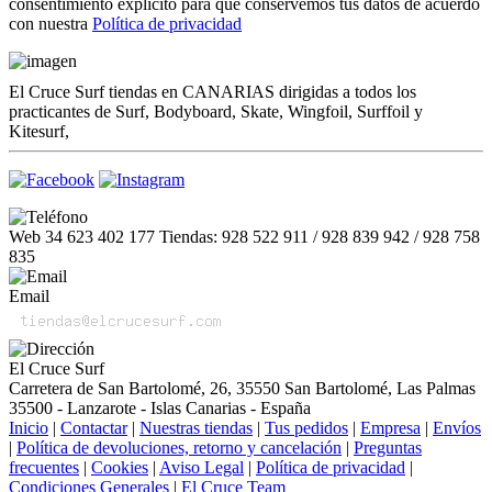
consentimiento explícito para que conservemos tus datos de acuerdo
con nuestra
Política de privacidad
El Cruce Surf tiendas en CANARIAS dirigidas a todos los
practicantes de Surf, Bodyboard, Skate, Wingfoil, Surffoil y
Kitesurf,
Web 34 623 402 177 Tiendas: 928 522 911 / 928 839 942 / 928 758
835
Email
El Cruce Surf
Carretera de San Bartolomé, 26, 35550 San Bartolomé, Las Palmas
35500 - Lanzarote - Islas Canarias - España
Inicio
|
Contactar
|
Nuestras tiendas
|
Tus pedidos
|
Empresa
|
Envíos
|
Política de devoluciones, retorno y cancelación
|
Preguntas
frecuentes
|
Cookies
|
Aviso Legal
|
Política de privacidad
|
Condiciones Generales
|
El Cruce Team