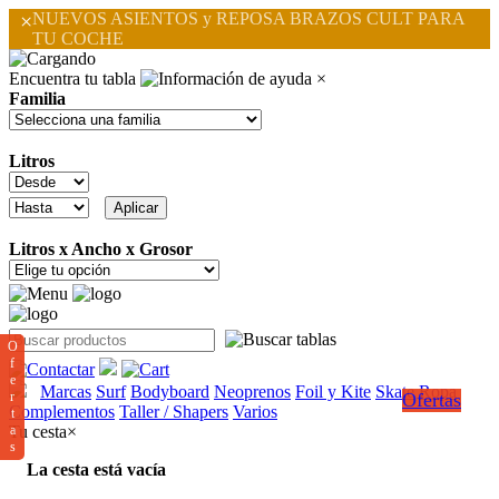
×
NUEVOS ASIENTOS y REPOSA BRAZOS CULT PARA
TU COCHE
Encuentra tu tabla
×
Familia
Litros
Litros x Ancho x Grosor
O
f
e
Marcas
Surf
Bodyboard
Neoprenos
Foil y Kite
Skate
Ropa
r
Ofertas
Complementos
Taller / Shapers
Varios
t
a
Tu cesta
×
s
La cesta está vacía