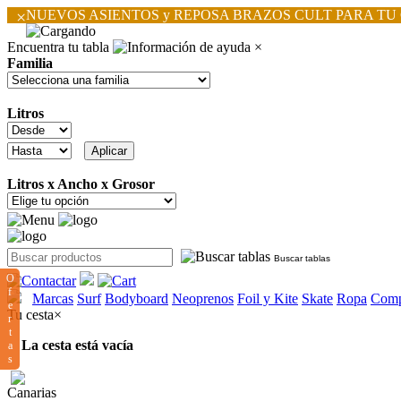
×
NUEVOS ASIENTOS y REPOSA BRAZOS CULT PARA TU
Encuentra tu tabla
×
Familia
Litros
Litros x Ancho x Grosor
Buscar tablas
O
f
Marcas
Surf
Bodyboard
Neoprenos
Foil y Kite
Skate
Ropa
Comp
e
Tu cesta
×
r
t
La cesta está vacía
a
s
Canarias