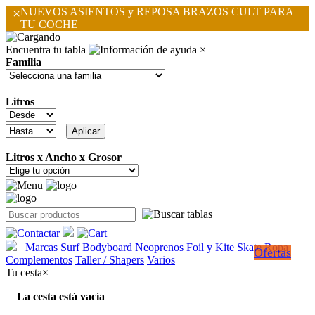
×
NUEVOS ASIENTOS y REPOSA BRAZOS CULT PARA
TU COCHE
Encuentra tu tabla
×
Familia
Litros
Litros x Ancho x Grosor
Marcas
Surf
Bodyboard
Neoprenos
Foil y Kite
Skate
Ropa
Ofertas
Complementos
Taller / Shapers
Varios
Tu cesta
×
La cesta está vacía