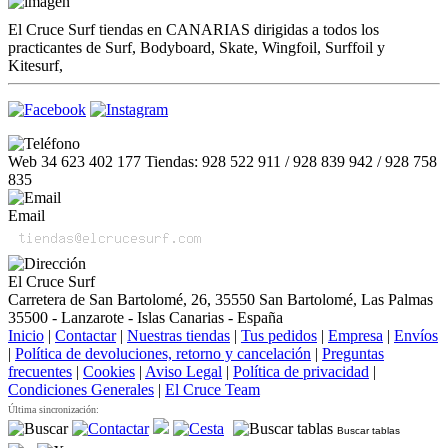
El Cruce Surf tiendas en CANARIAS dirigidas a todos los
practicantes de Surf, Bodyboard, Skate, Wingfoil, Surffoil y
Kitesurf,
Web 34 623 402 177 Tiendas: 928 522 911 / 928 839 942 / 928 758
835
Email
El Cruce Surf
Carretera de San Bartolomé, 26, 35550 San Bartolomé, Las Palmas
35500 - Lanzarote - Islas Canarias - España
Inicio
|
Contactar
|
Nuestras tiendas
|
Tus pedidos
|
Empresa
|
Envíos
|
Política de devoluciones, retorno y cancelación
|
Preguntas
frecuentes
|
Cookies
|
Aviso Legal
|
Política de privacidad
|
Condiciones Generales
|
El Cruce Team
Última sincronización:
Buscar tablas